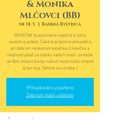
& Monika
Mlčovci (BB)
ne 14. 5.
  |  
Banská Bystrica
SRDEČNE ťa pozývame vypočuť si silný
skutočný príbeh. Čaká ťa príjemná atmosféra
pri dobrom neskorom koláčiku či kávičke a
možnosť pýtať sa otázky našich hostí - pretože
ak Boh zmenil životy našich hostí môže zmeniť
aj ten tvoj. Tešíme sa na teba :)
Přihlašování uzavřeno
Zobrazit další události
Čas a místo
14. 5. 2023, 18:00 – 19:30
Banská Bystrica, Zvolenská cesta 177, 974 05