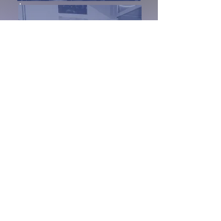
BeBe
kid´s