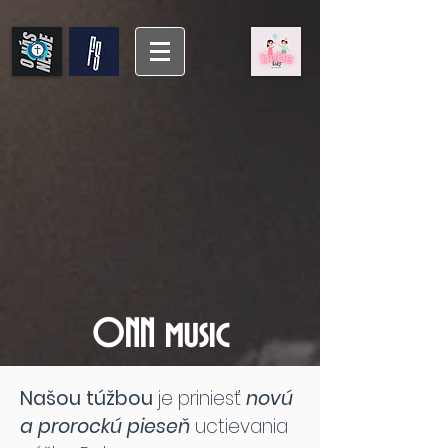
ONN music
Našou túžbou
je priniesť
novú
a prorockú pieseň
uctievania