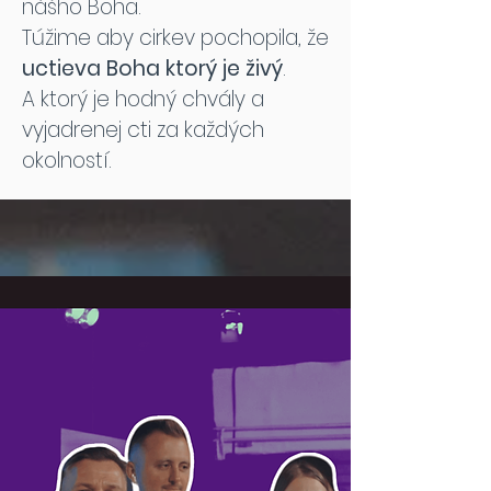
nášho Boha.
Túžime aby cirkev pochopila, že
uctieva Boha ktorý je živý
.
A ktorý je hodný chvály a
vyjadrenej cti za každých
okolností.