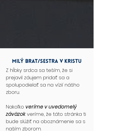
Milý brat/sestra v kristu
Z hĺbky srdca sa teším, že si
prejavil záujem pridať sa a
spolupodielať sa na vízií nášho
zboru.
Nakoľko
veríme v uvedomelý
záväzok
veríme, že táto stránka ti
bude slúžiť na oboznámenie sa s
naším zborom.