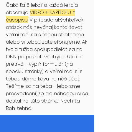
Čaká ťa 5 lekcií a každá lekcia
obsahuje
VIDEO + KAPITOLU z
časopisu.
V prípade akýchkoľvek
otázok nás neváhaj kontaktovať
veľmi radi sa s tebou stretneme
alebo si tebou zatelefonujeme. Ak
tvoja túžba spolupodieľať sa na
ONN po pozretí všetkých 5 lekcií
pretrvá - vyplň formulár (na
spodku stránky) a veľmi radi si s
tebou dáme kávu na náš účet.
Tešíme sa na teba - lebo sme
presvedčení, že nie náhodou si sa
dostal na túto stránku. Nech ťa
Boh žehná...