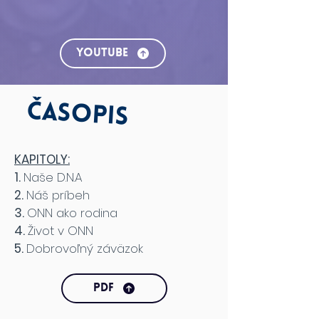
YOUTUBE
Časopis
KAPITOLY:
1.
Naše D.N.A
2.
Náš príbeh
3.
ONN ako rodina
4.
Život v ONN
5.
Dobrovoľný záväzok
PDF