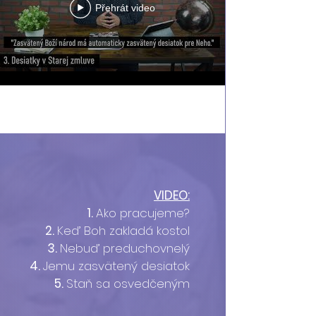
Přehrát video
Načíst další
VIDEO:
1.
Ako pracujeme?
2.
Keď Boh zakladá kostol
3.
Nebuď preduchovnelý
4.
Jemu zasvätený desiatok
5.
Staň sa osvedčeným